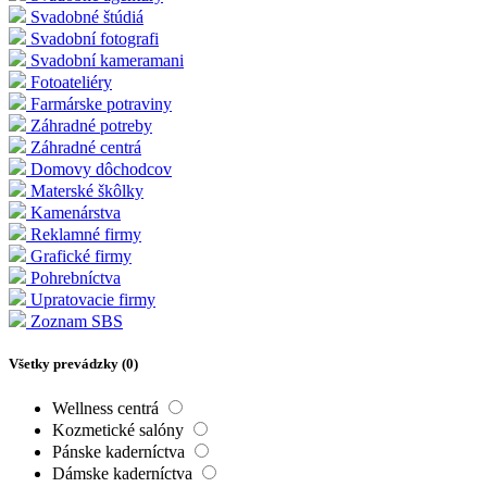
Svadobné štúdiá
Svadobní fotografi
Svadobní kameramani
Fotoateliéry
Farmárske potraviny
Záhradné potreby
Záhradné centrá
Domovy dôchodcov
Materské škôlky
Kamenárstva
Reklamné firmy
Grafické firmy
Pohrebníctva
Upratovacie firmy
Zoznam SBS
Všetky prevádzky (
0
)
Wellness centrá
Kozmetické salóny
Pánske kaderníctva
Dámske kaderníctva