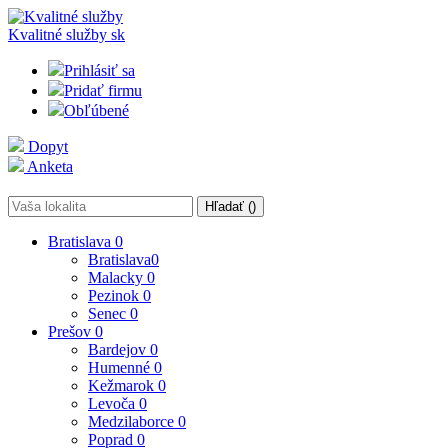
Kvalitné služby
sk
Prihlásiť sa
Pridať firmu
Obľúbené
Dopyt
Anketa
Hľadať (
)
Bratislava
0
Bratislava
0
Malacky
0
Pezinok
0
Senec
0
Prešov
0
Bardejov
0
Humenné
0
Kežmarok
0
Levoča
0
Medzilaborce
0
Poprad
0