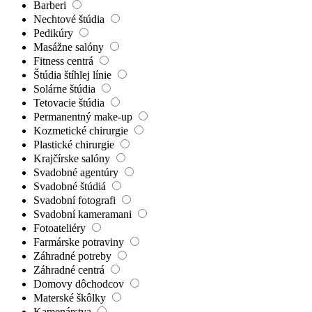
Barberi
Nechtové štúdia
Pedikúry
Masážne salóny
Fitness centrá
Štúdia štíhlej línie
Solárne štúdia
Tetovacie štúdia
Permanentný make-up
Kozmetické chirurgie
Plastické chirurgie
Krajčírske salóny
Svadobné agentúry
Svadobné štúdiá
Svadobní fotografi
Svadobní kameramani
Fotoateliéry
Farmárske potraviny
Záhradné potreby
Záhradné centrá
Domovy dôchodcov
Materské škôlky
Kamenárstva