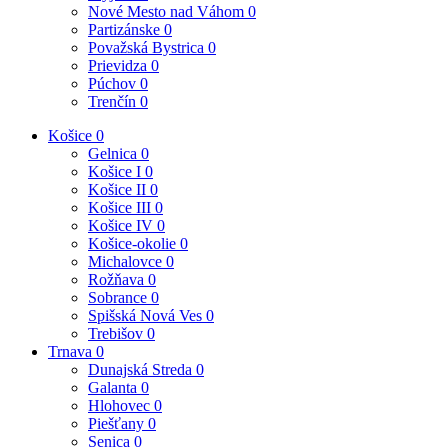
Nové Mesto nad Váhom
0
Partizánske
0
Považská Bystrica
0
Prievidza
0
Púchov
0
Trenčín
0
Košice
0
Gelnica
0
Košice I
0
Košice II
0
Košice III
0
Košice IV
0
Košice-okolie
0
Michalovce
0
Rožňava
0
Sobrance
0
Spišská Nová Ves
0
Trebišov
0
Trnava
0
Dunajská Streda
0
Galanta
0
Hlohovec
0
Piešťany
0
Senica
0