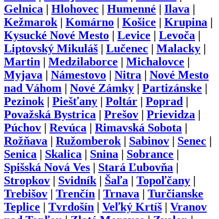
Gelnica
|
Hlohovec
|
Humenné
|
Ilava
|
Kežmarok
|
Komárno
|
Košice
|
Krupina
|
Kysucké Nové Mesto
|
Levice
|
Levoča
|
Liptovský Mikuláš
|
Lučenec
|
Malacky
|
Martin
|
Medzilaborce
|
Michalovce
|
Myjava
|
Námestovo
|
Nitra
|
Nové Mesto
nad Váhom
|
Nové Zámky
|
Partizánske
|
Pezinok
|
Piešťany
|
Poltár
|
Poprad
|
Považská Bystrica
|
Prešov
|
Prievidza
|
Púchov
|
Revúca
|
Rimavská Sobota
|
Rožňava
|
Ružomberok
|
Sabinov
|
Senec
|
Senica
|
Skalica
|
Snina
|
Sobrance
|
Spišská Nová Ves
|
Stará Ľubovňa
|
Stropkov
|
Svidník
|
Šaľa
|
Topoľčany
|
Trebišov
|
Trenčín
|
Trnava
|
Turčianske
Teplice
|
Tvrdošín
|
Veľký Krtíš
|
Vranov