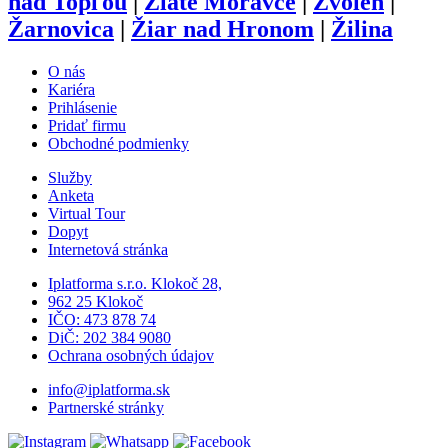
nad Topľou
|
Zlaté Moravce
|
Zvolen
|
Žarnovica
|
Žiar nad Hronom
|
Žilina
O nás
Kariéra
Prihlásenie
Pridať firmu
Obchodné podmienky
Služby
Anketa
Virtual Tour
Dopyt
Internetová stránka
Iplatforma s.r.o. Klokoč 28,
962 25 Klokoč
IČO: 473 878 74
DiČ: 202 384 9080
Ochrana osobných údajov
info@iplatforma.sk
Partnerské stránky