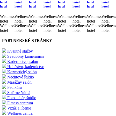
hotel
hotel
hotel
hotel
hotel
hotel
hotel
hotel
hotel
hotel
hotel
hotel
hotel
hotel
hotel
hotel
Wellness
Wellness
Wellness
Wellness
Wellness
Wellness
Wellness
Wellness
hotel
hotel
hotel
hotel
hotel
hotel
hotel
hotel
Wellness
Wellness
Wellness
Wellness
Wellness
Wellness
Wellness
Wellness
hotel
hotel
hotel
hotel
hotel
hotel
hotel
hotel
PARTNERSKÉ STRÁNKY
Kvalitné služby
Svadobný kameraman
Kaderníctvo, salón
Holičstvo, kaderníctvo
Kozmetický salón
Nechtové štúdio
Masážny salón
Pedikúra
Solárne štúdiá
Fotoateliér, štúdio
Fitness centrum
Vizáž a líčenie
Wellness centrá