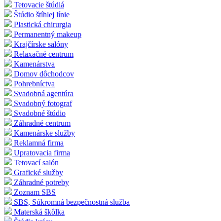
Tetovacie štúdiá
Štúdio štíhlej línie
Plastická chirurgia
Permanentný makeup
Krajčírske salóny
Relaxačné centrum
Kamenárstva
Domov dôchodcov
Pohrebníctva
Svadobná agentúra
Svadobný fotograf
Svadobné štúdio
Záhradné centrum
Kamenárske služby
Reklamná firma
Upratovacia firma
Tetovací salón
Grafické služby
Záhradné potreby
Zoznam SBS
SBS, Súkromná bezpečnostná služba
Materská škôlka