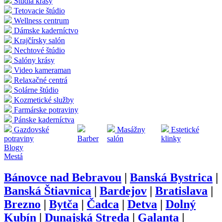
Štúdia krásy
Tetovacie štúdio
Wellness centrum
Dámske kaderníctvo
Krajčírsky salón
Nechtové štúdio
Salóny krásy
Video kameraman
Relaxačné centrá
Solárne štúdio
Kozmetické služby
Farmárske potraviny
Pánske kaderníctva
Gazdovské
Masážny
Estetické
potraviny
Barber
salón
klinky
Blogy
Mestá
Bánovce nad Bebravou
|
Banská Bystrica
|
Banská Štiavnica
|
Bardejov
|
Bratislava
|
Brezno
|
Bytča
|
Čadca
|
Detva
|
Dolný
Kubín
|
Dunajská Streda
|
Galanta
|