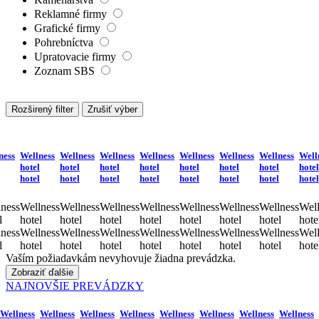
Reklamné firmy
Grafické firmy
Pohrebníctva
Upratovacie firmy
Zoznam SBS
Rozširený filter
Zrušiť výber
ness
Wellness
Wellness
Wellness
Wellness
Wellness
Wellness
Wellness
Well
hotel
hotel
hotel
hotel
hotel
hotel
hotel
hotel
hotel
hotel
hotel
hotel
hotel
hotel
hotel
hotel
ness
Wellness
Wellness
Wellness
Wellness
Wellness
Wellness
Wellness
Well
l
hotel
hotel
hotel
hotel
hotel
hotel
hotel
hote
ness
Wellness
Wellness
Wellness
Wellness
Wellness
Wellness
Wellness
Well
l
hotel
hotel
hotel
hotel
hotel
hotel
hotel
hote
Vaším požiadavkám nevyhovuje žiadna prevádzka.
Zobraziť ďalšie
NAJNOVŠIE PREVÁDZKY
Wellness
Wellness
Wellness
Wellness
Wellness
Wellness
Wellness
Wellness