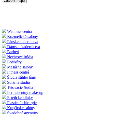
Zatvoriť mapu
Wellness centrá
Kozmetické salóny
Pánske kaderníctva
Dámske kaderníctva
Barberi
Nechtové štúdia
Pedikúry
Masážne salóny
Fitness centrá
Štúdia štíhlej línie
Solárne štúdia
Tetovacie štúdia
Permanentný make-up
Estetické klinky
Plastické chirurgie
Krajčírske salóny
Svadobné agentúry