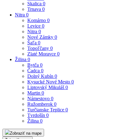
Skalica
0
Trnava
0
Nitra
0
Komárno
0
Levice
0
Nitra
0
Nové Zámky
0
Šaľa
0
Topoľčany
0
Zlaté Moravce
0
Žilina
0
Bytča
0
Čadca
0
Dolný Kubín
0
Kysucké Nové Mesto
0
Liptovský Mikuláš
0
Martin
0
Námestovo
0
Ružomberok
0
Turčianske Teplice
0
Tvrdošín
0
Žilina
0
Zobraziť na mape