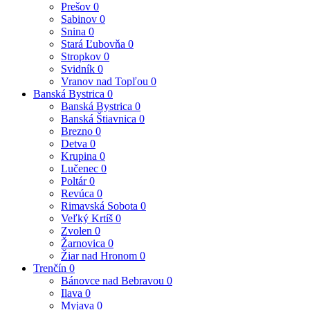
Prešov
0
Sabinov
0
Snina
0
Stará Ľubovňa
0
Stropkov
0
Svidník
0
Vranov nad Topľou
0
Banská Bystrica
0
Banská Bystrica
0
Banská Štiavnica
0
Brezno
0
Detva
0
Krupina
0
Lučenec
0
Poltár
0
Revúca
0
Rimavská Sobota
0
Veľký Krtíš
0
Zvolen
0
Žarnovica
0
Žiar nad Hronom
0
Trenčín
0
Bánovce nad Bebravou
0
Ilava
0
Myjava
0