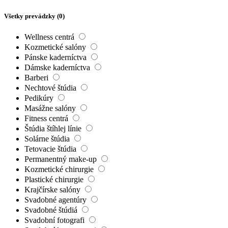
Všetky prevádzky (
0
)
Wellness centrá
Kozmetické salóny
Pánske kaderníctva
Dámske kaderníctva
Barberi
Nechtové štúdia
Pedikúry
Masážne salóny
Fitness centrá
Štúdia štíhlej línie
Solárne štúdia
Tetovacie štúdia
Permanentný make-up
Kozmetické chirurgie
Plastické chirurgie
Krajčírske salóny
Svadobné agentúry
Svadobné štúdiá
Svadobní fotografi