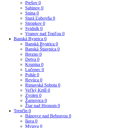
Prešov
0
Sabinov
0
Snina
0
Stará Ľubovňa
0
Stropkov
0
Svidník
0
Vranov nad Topľou
0
Banská Bystrica
0
Banská Bystrica
0
Banská Štiavnica
0
Brezno
0
Detva
0
Krupina
0
Lučenec
0
Poltár
0
Revúca
0
Rimavská Sobota
0
Veľký Krtíš
0
Zvolen
0
Žarnovica
0
Žiar nad Hronom
0
Trenčín
0
Bánovce nad Bebravou
0
Ilava
0
Myjava
0