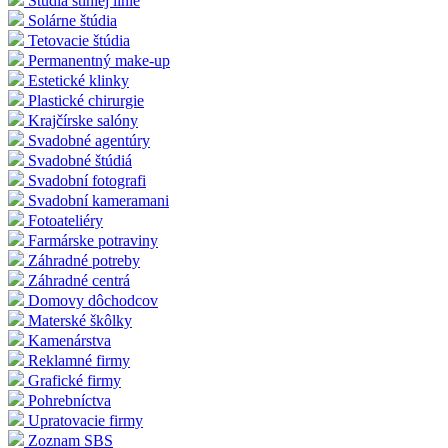
Štúdia štíhlej línie
Solárne štúdia
Tetovacie štúdia
Permanentný make-up
Estetické klinky
Plastické chirurgie
Krajčírske salóny
Svadobné agentúry
Svadobné štúdiá
Svadobní fotografi
Svadobní kameramani
Fotoateliéry
Farmárske potraviny
Záhradné potreby
Záhradné centrá
Domovy dôchodcov
Materské škôlky
Kamenárstva
Reklamné firmy
Grafické firmy
Pohrebníctva
Upratovacie firmy
Zoznam SBS