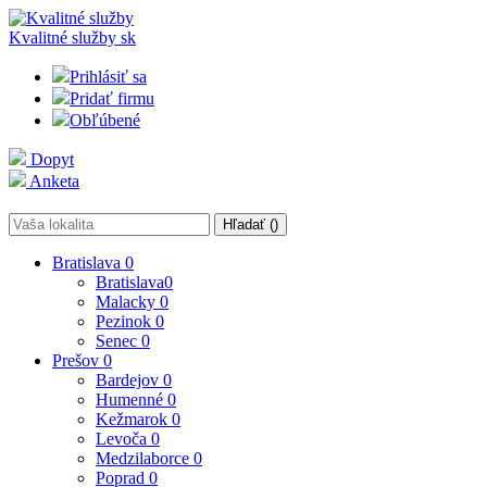
Kvalitné služby
sk
Prihlásiť sa
Pridať firmu
Obľúbené
Dopyt
Anketa
Hľadať (
)
Bratislava
0
Bratislava
0
Malacky
0
Pezinok
0
Senec
0
Prešov
0
Bardejov
0
Humenné
0
Kežmarok
0
Levoča
0
Medzilaborce
0
Poprad
0