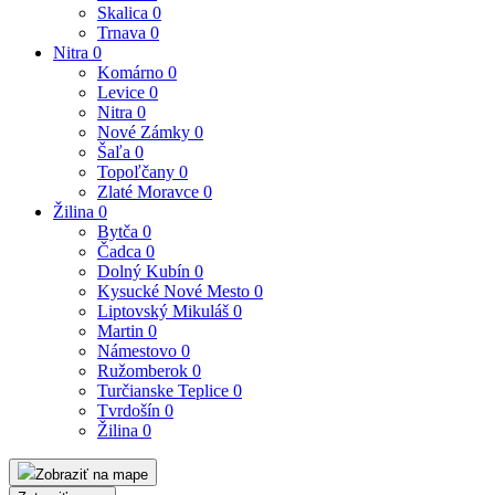
Skalica
0
Trnava
0
Nitra
0
Komárno
0
Levice
0
Nitra
0
Nové Zámky
0
Šaľa
0
Topoľčany
0
Zlaté Moravce
0
Žilina
0
Bytča
0
Čadca
0
Dolný Kubín
0
Kysucké Nové Mesto
0
Liptovský Mikuláš
0
Martin
0
Námestovo
0
Ružomberok
0
Turčianske Teplice
0
Tvrdošín
0
Žilina
0
Zobraziť na mape