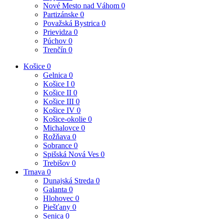
Nové Mesto nad Váhom
0
Partizánske
0
Považská Bystrica
0
Prievidza
0
Púchov
0
Trenčín
0
Košice
0
Gelnica
0
Košice I
0
Košice II
0
Košice III
0
Košice IV
0
Košice-okolie
0
Michalovce
0
Rožňava
0
Sobrance
0
Spišská Nová Ves
0
Trebišov
0
Trnava
0
Dunajská Streda
0
Galanta
0
Hlohovec
0
Piešťany
0
Senica
0