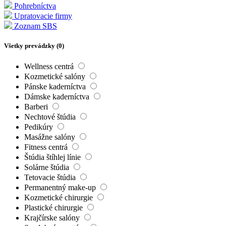
Pohrebníctva
Upratovacie firmy
Zoznam SBS
Všetky prevádzky (
0
)
Wellness centrá
Kozmetické salóny
Pánske kaderníctva
Dámske kaderníctva
Barberi
Nechtové štúdia
Pedikúry
Masážne salóny
Fitness centrá
Štúdia štíhlej línie
Solárne štúdia
Tetovacie štúdia
Permanentný make-up
Kozmetické chirurgie
Plastické chirurgie
Krajčírske salóny