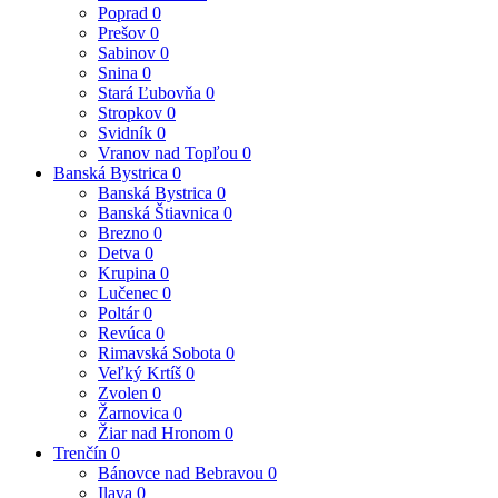
Poprad
0
Prešov
0
Sabinov
0
Snina
0
Stará Ľubovňa
0
Stropkov
0
Svidník
0
Vranov nad Topľou
0
Banská Bystrica
0
Banská Bystrica
0
Banská Štiavnica
0
Brezno
0
Detva
0
Krupina
0
Lučenec
0
Poltár
0
Revúca
0
Rimavská Sobota
0
Veľký Krtíš
0
Zvolen
0
Žarnovica
0
Žiar nad Hronom
0
Trenčín
0
Bánovce nad Bebravou
0
Ilava
0