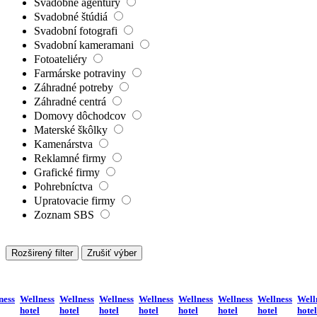
Svadobné agentúry
Svadobné štúdiá
Svadobní fotografi
Svadobní kameramani
Fotoateliéry
Farmárske potraviny
Záhradné potreby
Záhradné centrá
Domovy dôchodcov
Materské škôlky
Kamenárstva
Reklamné firmy
Grafické firmy
Pohrebníctva
Upratovacie firmy
Zoznam SBS
Rozširený filter
Zrušiť výber
ness
Wellness
Wellness
Wellness
Wellness
Wellness
Wellness
Wellness
Well
hotel
hotel
hotel
hotel
hotel
hotel
hotel
hotel