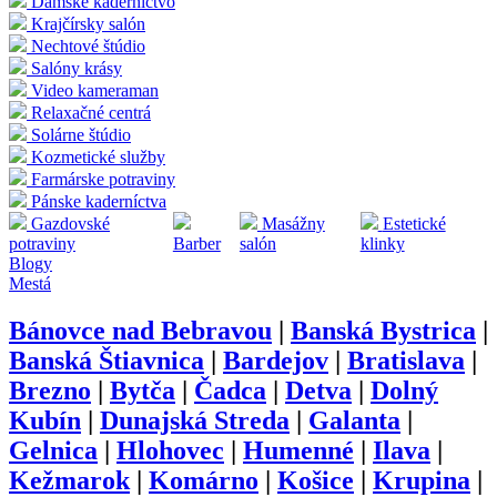
Dámske kaderníctvo
Krajčírsky salón
Nechtové štúdio
Salóny krásy
Video kameraman
Relaxačné centrá
Solárne štúdio
Kozmetické služby
Farmárske potraviny
Pánske kaderníctva
Gazdovské
Masážny
Estetické
potraviny
Barber
salón
klinky
Blogy
Mestá
Bánovce nad Bebravou
|
Banská Bystrica
|
Banská Štiavnica
|
Bardejov
|
Bratislava
|
Brezno
|
Bytča
|
Čadca
|
Detva
|
Dolný
Kubín
|
Dunajská Streda
|
Galanta
|
Gelnica
|
Hlohovec
|
Humenné
|
Ilava
|
Kežmarok
|
Komárno
|
Košice
|
Krupina
|