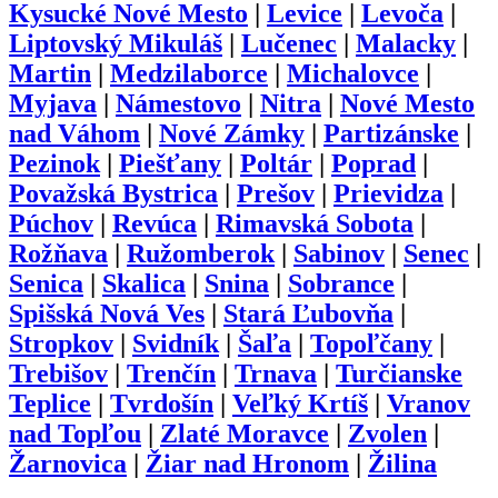
Kysucké Nové Mesto
|
Levice
|
Levoča
|
Liptovský Mikuláš
|
Lučenec
|
Malacky
|
Martin
|
Medzilaborce
|
Michalovce
|
Myjava
|
Námestovo
|
Nitra
|
Nové Mesto
nad Váhom
|
Nové Zámky
|
Partizánske
|
Pezinok
|
Piešťany
|
Poltár
|
Poprad
|
Považská Bystrica
|
Prešov
|
Prievidza
|
Púchov
|
Revúca
|
Rimavská Sobota
|
Rožňava
|
Ružomberok
|
Sabinov
|
Senec
|
Senica
|
Skalica
|
Snina
|
Sobrance
|
Spišská Nová Ves
|
Stará Ľubovňa
|
Stropkov
|
Svidník
|
Šaľa
|
Topoľčany
|
Trebišov
|
Trenčín
|
Trnava
|
Turčianske
Teplice
|
Tvrdošín
|
Veľký Krtíš
|
Vranov
nad Topľou
|
Zlaté Moravce
|
Zvolen
|
Žarnovica
|
Žiar nad Hronom
|
Žilina