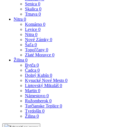
Senica
0
Skalica
0
Trnava
0
Nitra
0
Komárno
0
Levice
0
Nitra
0
Nové Zámky
0
Šaľa
0
Topoľčany
0
Zlaté Moravce
0
Žilina
0
Bytča
0
Čadca
0
Dolný Kubín
0
Kysucké Nové Mesto
0
Liptovský Mikuláš
0
Martin
0
Námestovo
0
Ružomberok
0
Turčianske Teplice
0
Tvrdošín
0
Žilina
0