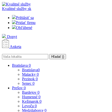
Kvalitné služby
sk
Prihlásiť sa
Pridať firmu
Obľúbené
Dopyt
Anketa
Hľadať (
)
Bratislava
0
Bratislava
0
Malacky
0
Pezinok
0
Senec
0
Prešov
0
Bardejov
0
Humenné
0
Kežmarok
0
Levoča
0
Medzilaborce
0