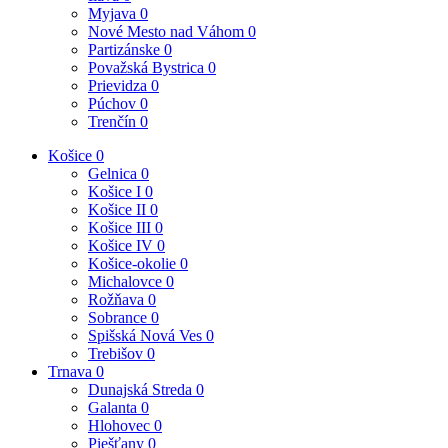
Myjava
0
Nové Mesto nad Váhom
0
Partizánske
0
Považská Bystrica
0
Prievidza
0
Púchov
0
Trenčín
0
Košice
0
Gelnica
0
Košice I
0
Košice II
0
Košice III
0
Košice IV
0
Košice-okolie
0
Michalovce
0
Rožňava
0
Sobrance
0
Spišská Nová Ves
0
Trebišov
0
Trnava
0
Dunajská Streda
0
Galanta
0
Hlohovec
0
Piešťany
0