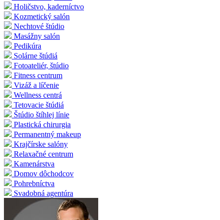
Holičstvo, kaderníctvo
Kozmetický salón
Nechtové štúdio
Masážny salón
Pedikúra
Solárne štúdiá
Fotoateliér, štúdio
Fitness centrum
Vizáž a líčenie
Wellness centrá
Tetovacie štúdiá
Štúdio štíhlej línie
Plastická chirurgia
Permanentný makeup
Krajčírske salóny
Relaxačné centrum
Kamenárstva
Domov dôchodcov
Pohrebníctva
Svadobná agentúra