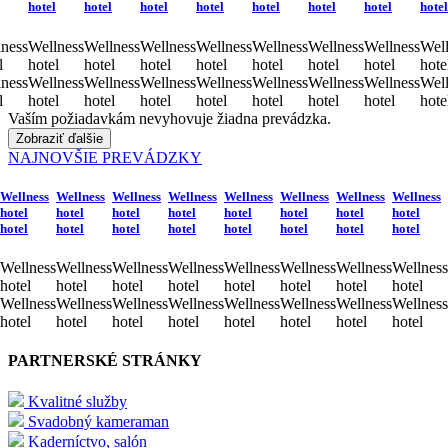
hotel
hotel
hotel
hotel
hotel
hotel
hotel
hotel
ness
Wellness
Wellness
Wellness
Wellness
Wellness
Wellness
Wellness
Well
l
hotel
hotel
hotel
hotel
hotel
hotel
hotel
hote
ness
Wellness
Wellness
Wellness
Wellness
Wellness
Wellness
Wellness
Well
l
hotel
hotel
hotel
hotel
hotel
hotel
hotel
hote
Vaším požiadavkám nevyhovuje žiadna prevádzka.
Zobraziť ďalšie
NAJNOVŠIE PREVÁDZKY
Wellness
Wellness
Wellness
Wellness
Wellness
Wellness
Wellness
Wellness
hotel
hotel
hotel
hotel
hotel
hotel
hotel
hotel
hotel
hotel
hotel
hotel
hotel
hotel
hotel
hotel
Wellness
Wellness
Wellness
Wellness
Wellness
Wellness
Wellness
Wellness
hotel
hotel
hotel
hotel
hotel
hotel
hotel
hotel
Wellness
Wellness
Wellness
Wellness
Wellness
Wellness
Wellness
Wellness
hotel
hotel
hotel
hotel
hotel
hotel
hotel
hotel
PARTNERSKÉ STRÁNKY
Kvalitné služby
Svadobný kameraman
Kaderníctvo, salón