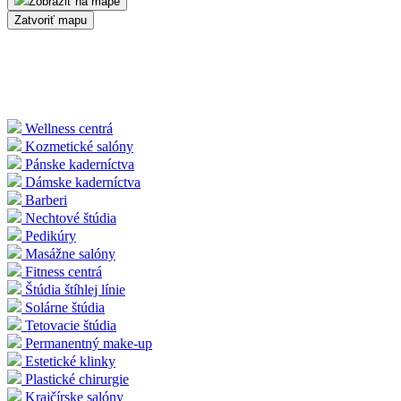
Zobraziť na mape
Zatvoriť mapu
Wellness centrá
Kozmetické salóny
Pánske kaderníctva
Dámske kaderníctva
Barberi
Nechtové štúdia
Pedikúry
Masážne salóny
Fitness centrá
Štúdia štíhlej línie
Solárne štúdia
Tetovacie štúdia
Permanentný make-up
Estetické klinky
Plastické chirurgie
Krajčírske salóny