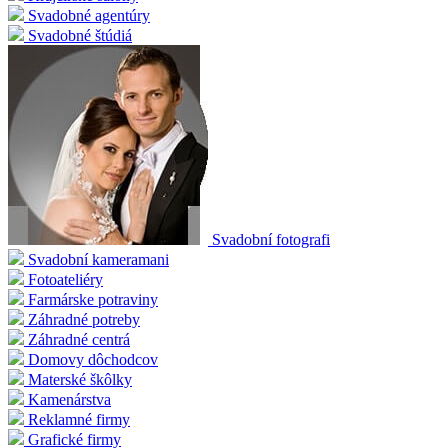
Svadobné agentúry
Svadobné štúdiá
Svadobní fotografi
Svadobní kameramani
Fotoateliéry
Farmárske potraviny
Záhradné potreby
Záhradné centrá
Domovy dôchodcov
Materské škôlky
Kamenárstva
Reklamné firmy
Grafické firmy